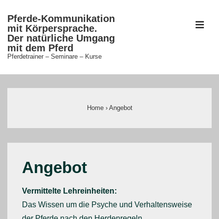
↓
Pferde-Kommunikation
Zum
ME
mit Körpersprache.
Inhalt
Der natürliche Umgang
mit dem Pferd
Pferdetrainer – Seminare – Kurse
Main
Navigation
Home
›
Angebot
Angebot
Vermittelte Lehreinheiten:
Das Wissen um die Psyche und Verhaltensweise
der Pferde nach den Herdenregeln,