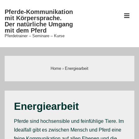
↓
Pferde-Kommunikation
Zum
ME
mit Körpersprache.
Inhalt
Der natürliche Umgang
mit dem Pferd
Pferdetrainer – Seminare – Kurse
Main
Navigation
Home
›
Energiearbeit
Energiearbeit
Pferde sind hochsensible und feinfühlige Tiere. Im
Idealfall gibt es zwischen Mensch und Pferd eine
feine Kommunikation auf allen Ebenen und die