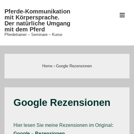
↓
Pferde-Kommunikation
Zum
ME
mit Körpersprache.
Inhalt
Der natürliche Umgang
mit dem Pferd
Pferdetrainer – Seminare – Kurse
Main
Navigation
Home
›
Google Rezensionen
Google Rezensionen
Hier lesen Sie meine Rezensionen im Original
:
Google – Rezensionen